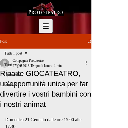
Post
Tutti i post
Compagnia Prototeatro
Tutti i post
27 gen 2018
Tempo di lettura: 1 min
Riparte GIOCATEATRO,
commedia
un'opportunità unica per far
comico
divertire i vostri bambini con
i nostri animat
Domenica 21 Gennaio dalle ore 15:00 alle 
17:30