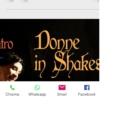
21.00
PADOVA - TEATRO AI COLLI - SABATO 27
GENNAIO ore 21.00 Pur essendo ancora avvolta nel
mistero l’identità di quest’uomo,sul quale...
Chiama
Whatsapp
Email
Facebook