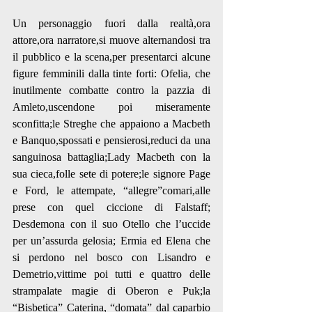
Un personaggio fuori dalla realtà,ora 
attore,ora narratore,si muove alternandosi tra 
il pubblico e la scena,per presentarci alcune 
figure femminili dalla tinte forti: Ofelia, che 
inutilmente combatte contro la pazzia di 
Amleto,uscendone poi miseramente 
sconfitta;le Streghe che appaiono a Macbeth 
e Banquo,spossati e pensierosi,reduci da una 
sanguinosa battaglia;Lady Macbeth con la 
sua cieca,folle sete di potere;le signore Page 
e Ford, le attempate, “allegre”comari,alle 
prese con quel ciccione di Falstaff; 
Desdemona con il suo Otello che l’uccide 
per un’assurda gelosia; Ermia ed Elena che 
si perdono nel bosco con Lisandro e 
Demetrio,vittime poi tutti e quattro delle 
strampalate magie di Oberon e Puk;la 
“Bisbetica” Caterina, “domata” dal caparbio 