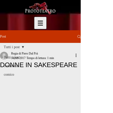
Post
Tutti i post
Regia di Piero Dal Prà
Tutti i post
14 feb 2017
Tempo di lettura: 1 min
DONNE IN SAKESPEARE
commedia
comico