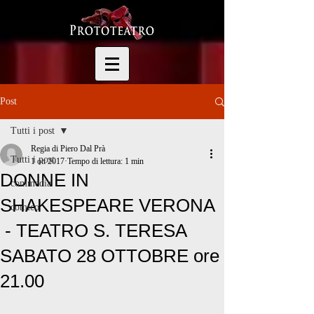
Post
Tutti i post
Regia di Piero Dal Prà
Tutti i post
1 ott 2017
Tempo di lettura: 1 min
DONNE IN
commedia
SHAKESPEARE VERONA
comico
- TEATRO S. TERESA
SABATO 28 OTTOBRE ore
21.00