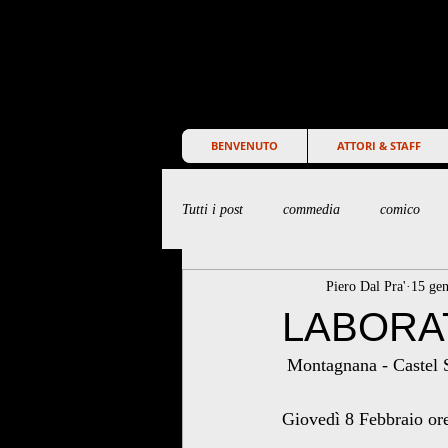
BENVENUTO
ATTORI & STAFF
Tutti i post
commedia
comico
Piero Dal Pra'
15 ge
LABORA
 Montagnana - Castel 
Giovedì 8 Febbraio or